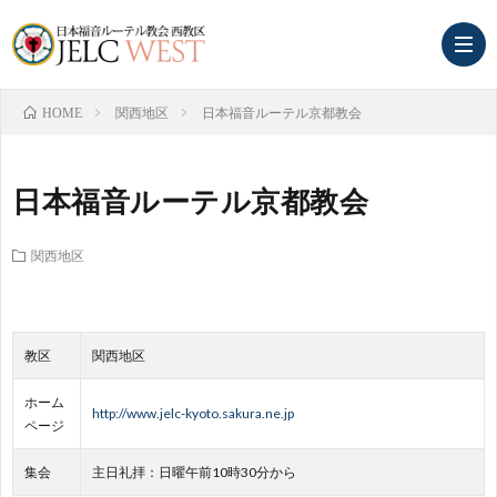
関西地区
日本福音ルーテル京都教会
HOME
ホ
日本福音ルーテル京都教会
ー
関
関西地区
ム
西
東
地
中
西
教区
関西地区
ホーム
区
国・
中
幼
http://www.jelc-kyoto.sakura.ne.jp
ページ
四
国
稚
保
集会
主日礼拝：日曜午前10時30分から