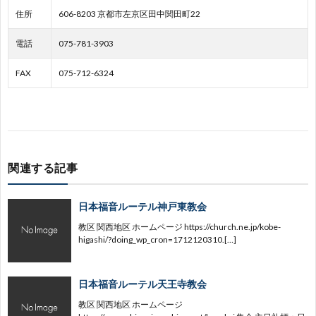
住所
606-8203 京都市左京区田中関田町22
国
地
園
育
社
電話
075-781-3903
地
区
園
会
FAX
075-712-6324
区
事
業
関連する記事
日本福音ルーテル神戸東教会
教区 関西地区 ホームページ https://church.ne.jp/kobe-
higashi/?doing_wp_cron=1712120310.[…]
日本福音ルーテル天王寺教会
教区 関西地区 ホームページ