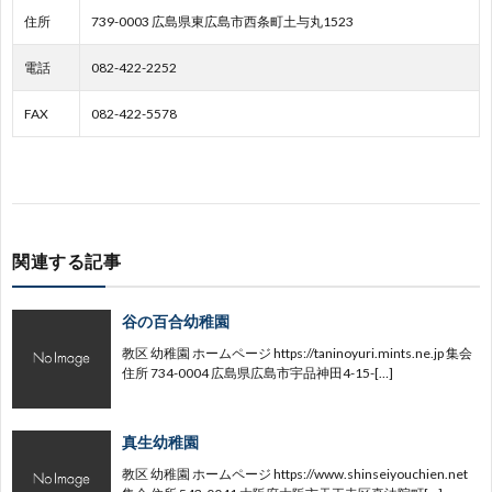
住所
739-0003 広島県東広島市西条町土与丸1523
国
地
園
育
社
電話
082-422-2252
地
区
園
会
FAX
082-422-5578
区
事
業
関連する記事
谷の百合幼稚園
教区 幼稚園 ホームページ https://taninoyuri.mints.ne.jp 集会
住所 734-0004 広島県広島市宇品神田4-15-[…]
真生幼稚園
教区 幼稚園 ホームページ https://www.shinseiyouchien.net