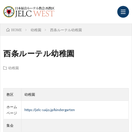
幼稚園
西条ルーテル幼稚園
HOME
ホ
西条ルーテル幼稚園
ー
関
幼稚園
ム
西
東
地
中
西
教区
幼稚園
ホーム
区
国・
中
幼
https://jelc-saijo.jp/kindergarten
ページ
四
国
稚
保
集会