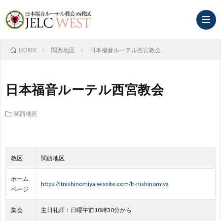
関西地区
日本福音ルーテル西宮教会
HOME
ホ
日本福音ルーテル西宮教会
ー
関
関西地区
ム
西
東
地
中
西
教区
関西地区
ホーム
区
国・
中
幼
https://ltnishinomiya.wixsite.com/lt-nishinomiya
ページ
四
国
稚
保
集会
主日礼拝：日曜午前10時30分から