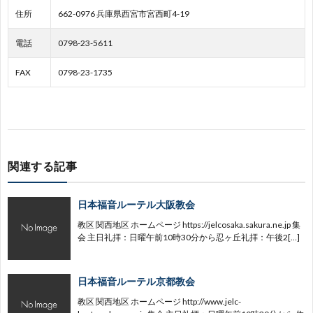
住所
662-0976 兵庫県西宮市宮西町4-19
国
地
園
育
社
電話
0798-23-5611
地
区
園
会
FAX
0798-23-1735
区
事
業
関連する記事
日本福音ルーテル大阪教会
教区 関西地区 ホームページ https://jelcosaka.sakura.ne.jp 集
会 主日礼拝：日曜午前10時30分から忍ヶ丘礼拝：午後2[…]
日本福音ルーテル京都教会
教区 関西地区 ホームページ http://www.jelc-